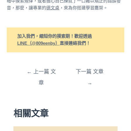
暗中摸索規律，或者擔心自己練就了一口難以矯正的錯誤發
音，那麼，讓專業的
德文桌
，來為你搭建學習鷹架。
加入我們，縮短你的摸索期！歡迎透過
LINE（@809eenby）
直接連絡我們！
←
上一篇 文
下一篇 文章
章
→
相關文章