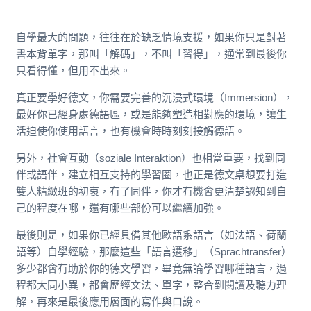
自學最大的問題，往往在於缺乏情境支援，如果你只是對著
書本背單字，那叫「解碼」，不叫「習得」，通常到最後你
只看得懂，但用不出來。
真正要學好德文，你需要完善的沉浸式環境（Immersion），
最好你已經身處德語區，或是能夠塑造相對應的環境，讓生
活迫使你使用語言，也有機會時時刻刻接觸德語。
另外，社會互動（soziale Interaktion）也相當重要，找到同
伴或語伴，建立相互支持的學習圈，也正是德文桌想要打造
雙人精緻班的初衷，有了同伴，你才有機會更清楚認知到自
己的程度在哪，還有哪些部份可以繼續加強。
最後則是，如果你已經具備其他歐語系語言（如法語、荷蘭
語等）自學經驗，那麼這些「語言遷移」（Sprachtransfer）
多少都會有助於你的德文學習，畢竟無論學習哪種語言，過
程都大同小異，都會歷經文法、單字，整合到閱讀及聽力理
解，再來是最後應用層面的寫作與口說。