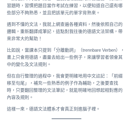
習題時，習慣把題目當作考試在練習，以便知道自己還有哪
些部分不夠熟悉，並且把該單元的單字背熟來。
遇到不懂的文法，我就上網查遍各種資料，然後依照自己的
邏輯，重新翻譯成筆記，這點對我往後的德語文法架構，帶
來非常大的幫助！
比如說，當課本只提到「分離動詞」（trennbare Verben），
書上只會用德語，盡量去給出一些例子，來讓學習者領會其
中的變化及文法規則。
但在自行整理的過程中，我會更明確地用中文註記：「前綴
移至句尾」，補充一些熟悉的例子作為輔助，之後要查找
時，只要翻回整理的文法筆記，就能明確地回想起相對應的
內容及規則。
這樣一來，德語文法體系才會真正刻進腦子裡。