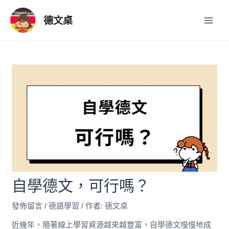
跳
Post
Main
至
navigation
德文桌
Men
主
要
內
容
自學德文，可行嗎？
發佈留言
/
德語學習
/ 作者:
德文桌
近幾年，隨著線上學習資源越來越豐富，自學德文慢慢地成