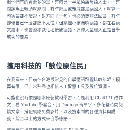
但他們有的資源多的是，有時另一半是德語母語人士，一有
問題馬上轉頭就能問；有時鄰居或親戚都是德國人，就算一
句德語都不想說，對方問了一句，也必須想辦法回答；有時
即便自己什麼都聽不太懂，但家裡小孩滿嘴德語，都在看德
文繪本，也會淺移默化地接觸德語，這種大量輸入正是自學
成功的要素。
擅用科技的「數位原住民」
在我看來，目前在台灣最常見的自學德語群體比較年輕，預
算有限，但非常熟悉也相信人工智慧工具及數位資源。
可能也沒有依照哪本原裝教材學習，而是利用 ChatGPT 改作
文、看 YouTube 學發音、用 Duolingo 背單字，多花些時間閱
讀文章，搭配網路免費影片，以及搜索到的各種資料與講
義，綜合以上的方式來自學德語。
這類學生通常能靠自己達到德語 B1 程度。