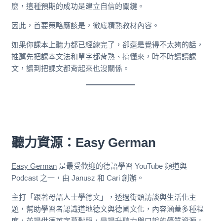
麼，這種預期的成功是建立自信的關鍵。
因此，首要策略應該是，徹底精熟教材內容。
如果你課本上聽力都已經練完了，卻還是覺得不太夠的話，
推薦先把課本文法和單字都背熟、搞懂來，時不時讀讀課
文，讀到把課文都背起來也沒關係。
聽力資源：
Easy German
Easy German
是最受歡迎的德語學習 YouTube 頻道與
Podcast 之一，由 Janusz 和 Cari 創辦。
主打「跟著母語人士學德文」，透過街頭訪談與生活化主
題，幫助學習者認識道地德文與德國文化，內容涵蓋多種程
度，並提供德英字幕對照，是提升聽力與口說的優質資源。