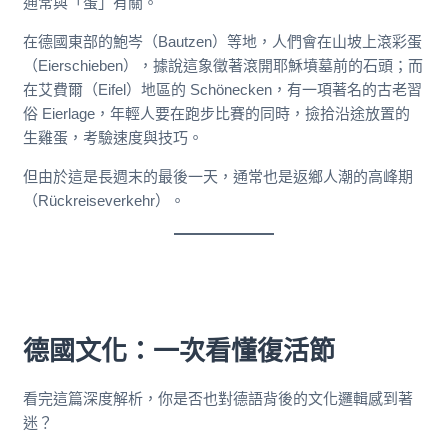
通常與「蛋」有關。
在德國東部的鮑岑（Bautzen）等地，人們會在山坡上滾彩蛋
（Eierschieben），據說這象徵著滾開耶穌墳墓前的石頭；而
在艾費爾（Eifel）地區的 Schönecken，有一項著名的古老習
俗
Eierlage，年輕人要在跑步比賽的同時，撿拾沿途放置的
生雞蛋，考驗速度與技巧。
但由於這是長週末的最後一天，通常也是返鄉人潮的高峰期
（Rückreiseverkehr）。
德國文化：一次看懂復活節
看完這篇深度解析，你是否也對德語背後的文化邏輯感到著
迷？