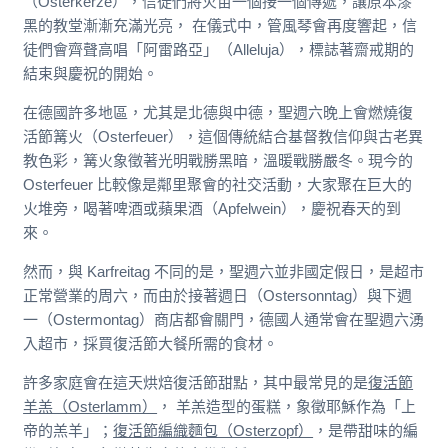
（Osterkerze），信徒們將火苗一個接一個傳遞，讓原本漆
黑的教堂漸漸充滿光亮， 在儀式中，管風琴會再度響起，信
徒們會齊聲高唱「阿雷路亞」（Alleluja），標誌著齋戒期的
結束與慶祝的開始。
在德國許多地區，尤其是北德與中德，聖週六晚上會燃燒復
活節篝火（Osterfeuer），這個傳統結合基督教信仰與古老異
教色彩，篝火象徵著光明戰勝黑暗，溫暖戰勝嚴冬。現今的
Osterfeuer 比較像是鄰里聚會的社交活動，大家聚在巨大的
火堆旁，喝著啤酒或蘋果酒（Apfelwein），慶祝春天的到
來。
然而，與 Karfreitag 不同的是，聖週六並非國定假日，是超市
正常營業的周六，而由於接著週日（Ostersonntag）與下週
一（Ostermontag）商店都會關門，德國人通常會在聖週六湧
入超市，採買復活節大餐所需的食材。
許多家庭會在這天烘焙復活節甜點，其中最常見的是
復活節
羊羔（Osterlamm）
， 羊羔造型的蛋糕，象徵耶穌作為「上
帝的羔羊」；
復活節編織麵包（Osterzopf）
，是帶甜味的編