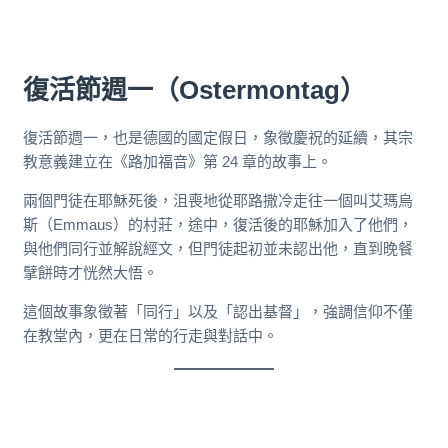
復活節週一（Ostermontag）
復活節週一，也是德國的國定假日，象徵慶祝的延續，其宗
教意義建立在《路加福音》第 24 章的故事上。
兩個門徒在耶穌死後，沮喪地從耶路撒冷走往一個叫艾瑪烏
斯（Emmaus）的村莊，途中，復活後的耶穌加入了他們，
與他們同行並解說經文，但門徒起初並未認出他，直到晚餐
擘餅時才恍然大悟。
這個故事象徵著「同行」以及「認出基督」，強調信仰不僅
在教堂內，更在日常的行走與對話中。