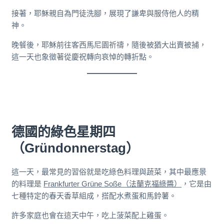
接著，耶穌親自為門徒洗腳，展現了謙卑與服侍他人的精
神。
晚餐後，耶穌前往客西馬尼園祈禱，隨後被猶大出賣被捕，
這一天也象徵著從慶祝轉向哀悼的轉折點。
德國的綠色星期四
（Gründonnerstag）
這一天，最常見的習俗就是吃綠色料理與蔬菜，其中最應景
的料理是
Frankfurter Grüne Soße（法蘭克福綠醬）
，它是由
七種特定的春天香草組成，搭配水煮蛋和馬鈴薯。
許多家庭也會在這天中午，吃上菠菜配上雞蛋。