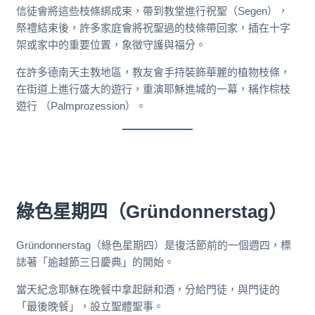
信徒會將這些枝條綁成束，帶到教堂進行祝聖（Segen），
祭禮結束後，許多家庭會將祝聖過的枝條帶回家，插在十字
架或家中的重要位置，象徵守護與福分。
在許多德南天主教地區，教友會手持裝飾華麗的植物枝條，
在街道上進行盛大的遊行，重演耶穌進城的一幕，稱作棕枝
遊行 （Palmprozession）。
綠色星期四（Gründonnerstag）
Gründonnerstag（綠色星期四）是復活節前的一個週四，標
誌著「逾越節三日慶典」的開始。
當天紀念耶穌在晚餐中拿起餅和酒，分給門徒，與門徒的
「最後晚餐」，設立聖體聖事。