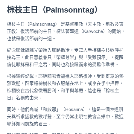
棕枝主日（Palmsonntag）
棕枝主日（Palmsonntag） 是基督宗教（天主教、新教及東
正教）復活節前的主日，標誌著聖週（Karwoche）的開始，
也就是復活節前的一週。
紀念耶穌騎驢光榮進入耶路撒冷，受眾人手持棕樹枝歡呼迎
接為王，此日意義兼具「榮耀尊崇」與「受難預示」，提醒
信徒耶穌是和平之君，同時也為接踵而來的受難作準備。
根據聖經記載，耶穌騎著青驢進入耶路撒冷，受到群眾的熱
烈歡迎，群眾將棕樹枝和衣服鋪在地上，或拿在手中揮舞，
棕櫚枝在古代象徵著勝利、和平與尊嚴，這也是「棕枝主
日」名稱的由來。
同時，他們高喊「和散那」（Hosanna），這是一個表達讚
美與祈求拯救的歡呼聲，至今仍常出現在教會音樂中，歡迎
耶穌如同凱旋的君王。