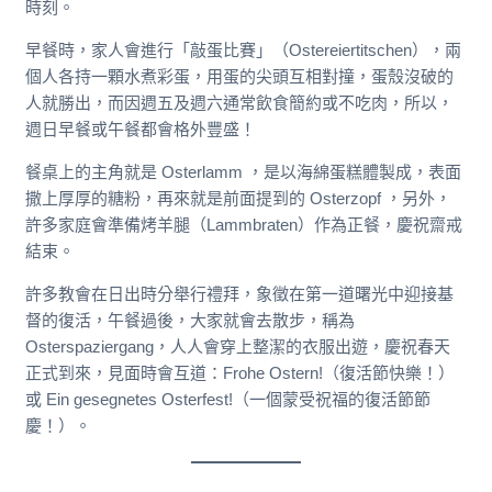
時刻。
早餐時，家人會進行「敲蛋比賽」（Ostereiertitschen），兩
個人各持一顆水煮彩蛋，用蛋的尖頭互相對撞，蛋殼沒破的
人就勝出，而因週五及週六通常飲食簡約或不吃肉，所以，
週日早餐或午餐都會格外豐盛！
餐桌上的主角就是 Osterlamm ，是以海綿蛋糕體製成，表面
撒上厚厚的糖粉，再來就是前面提到的 Osterzopf ，另外，
許多家庭會準備烤羊腿（Lammbraten）作為正餐，慶祝齋戒
結束。
許多教會在日出時分舉行禮拜，象徵在第一道曙光中迎接基
督的復活，午餐過後，大家就會去散步，稱為
Osterspaziergang，人人會穿上整潔的衣服出遊，慶祝春天
正式到來，見面時會互道：Frohe Ostern!（復活節快樂！）
或 Ein gesegnetes Osterfest!（一個蒙受祝福的復活節節
慶！）。