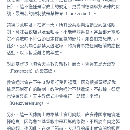
日），這不僅僅是宗教上的規定，更受到德國聯邦法律的保
護，最著名的限制就是禁舞令（Tanzverbot）。
禁舞令意味著，在這一天，所有公共娛樂活動受到嚴格限
制，意味著夜店以及酒吧等，不能舉辦舞會，甚至部分電影
院不得放映不符合節日肅穆氣氛的影片，如喜劇或恐怖片，
此外，公共場合嚴禁大聲喧嘩、體育賽事或任何喧鬧的慶祝
活動，以示對受難者的尊重。
對於基督徒（包含天主教與新教）而言，聖週五是大齋期
（Fastenzeit）的最高峰。
教會通常會在下午 3 點舉行受難禮拜，因為根據聖經記載，
這是耶穌死亡的時刻，教堂內通常不點蠟燭、不敲鐘、祭壇
也沒有裝飾，天主教儀式中會進行「朝拜十字架」
（Kreuzverehrung）。
另外，這一天傳統上嚴格禁止食用肉類，許多德國家庭會選
擇吃魚，因為魚在基督教中是耶穌的象徵，不屬於血肉之軀
的肉類，也因此，在復活節前，大部分的超市就會開始販賣