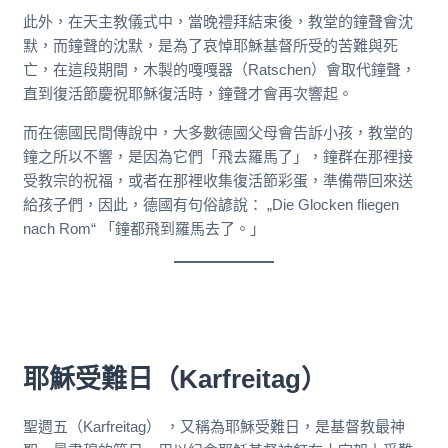
此外，在天主教儀式中，當晚禮拜結束後，教堂的鐘聲會沈
默，而鐘聲的沈默，是為了哀悼耶穌基督所受的苦難與死
亡，在這段期間，木製的嘎嘎器（Ratschen）會取代鐘聲，
直到復活節慶祝耶穌復活時，鐘聲才會再次響起。
而在德國民間傳說中，大多數德國父母會告訴小孩，教堂的
鐘之所以不響，是因為它們「飛去羅馬了」，鐘群在那裡接
受教宗的祝福，或者在那裡收集復活節彩蛋，準備帶回來送
給孩子們，因此，德國有句俗諺說： „Die Glocken fliegen
nach Rom“ 「鐘都飛到羅馬去了。」
耶穌受難日（Karfreitag）
聖週五（Karfreitag） ，又稱為耶穌受難日，是基督教最神