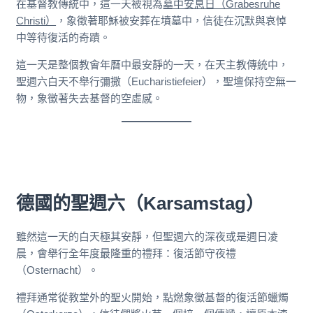
在基督教傳統中，這一天被視為
墓中安息日（Grabesruhe
Christi）
，象徵著耶穌被安葬在墳墓中，信徒在沉默與哀悼
中等待復活的奇蹟。
這一天是整個教會年曆中最安靜的一天，在天主教傳統中，
聖週六白天不舉行彌撒（Eucharistiefeier），聖壇保持空無一
物，象徵著失去基督的空虛感。
德國的
聖週六（Karsamstag）
雖然這一天的白天極其安靜，但聖週六的深夜或是週日凌
晨，會舉行全年度最隆重的禮拜：復活節守夜禮
（Osternacht）。
禮拜通常從教堂外的聖火開始，點燃象徵基督的復活節蠟燭