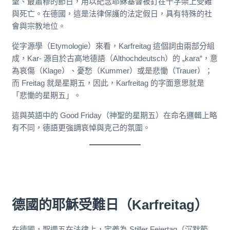
聖、最肅穆的節日，用以紀念耶穌基督被釘在十字架上受難
與死亡。在德國，這是法律保護的法定假日，具有特殊的社
會與宗教地位。
從字源學（Etymologie）來看，Karfreitag 這個詞由兩部分組
成，Kar- 源自於古高地德語（Althochdeutsch）的 „kara“，意
為哀傷（Klage）、憂愁（Kummer）或是悲慟（Trauer）；
而 Freitag 就是星期五，因此，Karfreitag 的字面意思就是
「悲慟的星期五」。
這與英語中的 Good Friday（神聖的星期五）在命名邏輯上略
有不同，德語更強調哀悼與克己的氛圍。
德國的
耶穌受難日（Karfreitag）
在德國，聖週五在法律上，定義為 Stiller Feiertag（沉默節