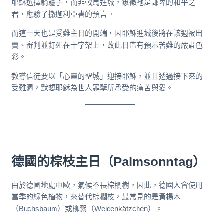
耶穌選擇騎驢子，而非戰馬進城，象徵祂是謙卑的和平之
君，應驗了撒迦利亞書的預言。
而這一天也是受難主日的開端，因耶穌進城後將在該週被出
賣、審判並釘死在十字架上，故此日帶有預示苦難的嚴肅色
彩。
教導信徒要以「心靈的聖城」迎接耶穌，並且透過接下來的
受難週，默想耶穌為世人罪孽所承受的痛苦與愛。
德國的棕枝主日（Palmsonntag）
由於德國地處中歐，氣候不長棕櫚樹，因此，德國人會使用
當季的綠色植物，來替代棕櫚枝，最常見的是黃楊木
（Buchsbaum）或柳絮（Weidenkätzchen）。