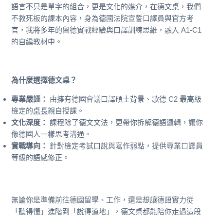
語言不只是單字的組合，更是文化的媒介，在德文桌，我們
不教死板的課本內容，身為德國法院宣誓口譯員與官方考
官，我將多年的留德實戰經驗與口譯訓練思維，融入 A1-C1
的自編教材中。
為什麼選擇德文桌？
專業嚴謹：
由擁有德國會議口譯碩士背景、歌德 C2 最高級
檢定的
桌長
親自授課。
文化深度：
課程除了德文文法，更帶你拆解德語邏輯，讓你
像德國人一樣思考溝通。
實戰導向：
針對檢定考試口說與寫作弱點，提供專業口譯員
等級的語感修正。
無論你是準備前往德國留學、工作，還是想讓德語實力從
「聽得懂」進階到「說得道地」，德文桌都能陪你走過這段