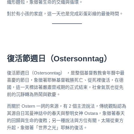
織形麵包，象徵著生命的交織與循環。
對於有小孩的家庭，這一天也是完成彩蛋彩繪的最後時間。
復活節週日（Ostersonntag）
復活節週日（Ostersonntag） ，是整個基督教教會年曆中最
喜慶的節日，象徵著耶穌基督戰勝死亡、從死裡復活，在德
國，這一天標誌著嚴肅齋戒期的正式結束，社會氣氛也從先
前的沉靜轉為熱鬧與歡慶。
而關於 Ostern 一詞的來源，有 2 個主流說法，傳統觀點認為
其源自日耳曼神話中的春天與黎明女神 Ostara，象徵著春天
的回歸與生命的復甦；另一種說法與方位有關，太陽從東方
升起，象徵著「世界之光」耶穌的復活。