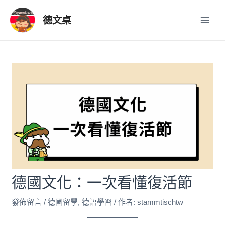
跳
Post
Main
至
navigation
德文桌
Men
主
要
內
容
德國文化：一次看懂復活節
發佈留言
/
德國留學
,
德語學習
/ 作者:
stammtischtw