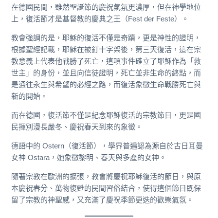
在德國民間，雖然聖誕節的慶祝氣氛更濃厚，但在神學地位
上，復活節才是基督教的慶典之王（Fest der Feste）。
教會強調的是，耶穌的復活不僅是奇蹟，更是神性的證明，
根據聖經記載，耶穌在被釘十字架後，第三天復活，這在宗
教意義上代表他戰勝了死亡，這項事件確立了耶穌作為「救
世主」的身份，並且向信徒證明，死亡並非生命的終點，而
是通往永生與希望的必經之路，而復活象徵生命戰勝死亡與
新的開始。
而在德國，復活節不僅是紀念耶穌復活的宗教節日，更是國
民揮別漫長嚴冬、慶祝春天到來的象徵。
德語中的 Ostern（復活節），學界普遍認為源自於古日耳曼
女神 Ostara，她象徵黎明、春天與多產的女神。
隨著宗教在歐洲的擴張，教會將慶祝耶穌復活的節日，與原
本慶祝春分、萬物復甦的民間習俗結合，使得這個節日既保
留了宗教的神聖感，又充滿了慶祝季節更迭的歡樂氣氛。