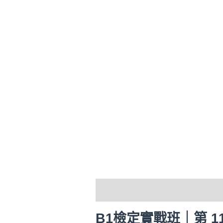
描述
評價 (0)
B1檢定實戰班
｜第 1