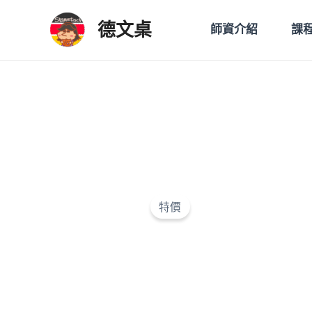
跳
德文桌
至
師資介紹
課
主
要
內
容
特價