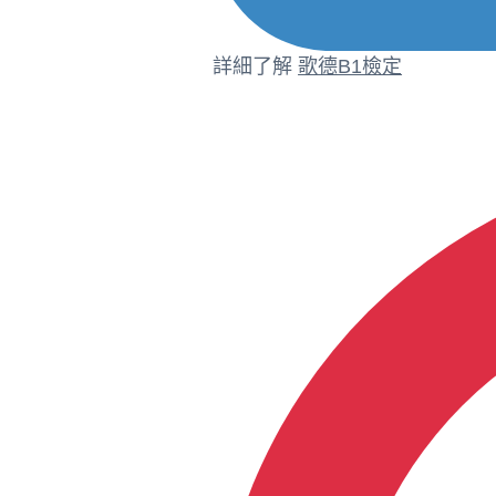
詳細了解
歌德B1檢定