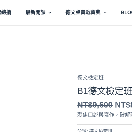
程總攬
最新開課
德文桌實戰寶典
BLO
原
德文檢定班
始
B1德文檢定
價
格：
NT$
9,600
NT$
NT$
聚焦口說與寫作，破解
分類:
德文檢定班