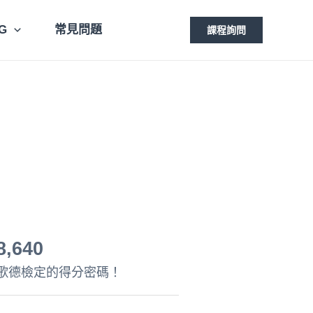
G
常見問題
課程詢問
目
前
班
價
格：
8,640
9,600。
NT$8,640。
歌德檢定的得分密碼！