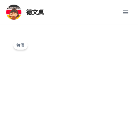
跳
Main
至
德文桌
Men
主
要
內
原
目
容
始
前
特價
價
價
格：
格：
NT$15,200。
NT$13,000