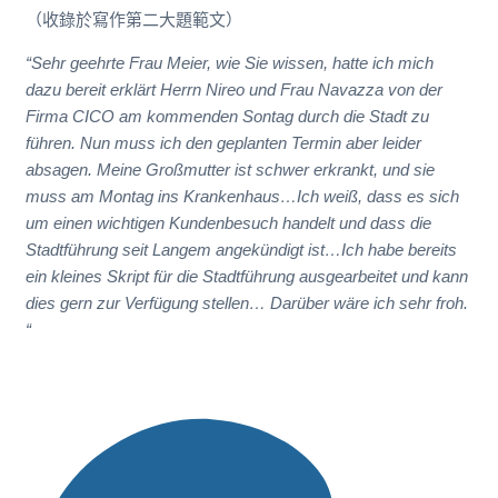
（收錄於寫作第二大題範文）
“Sehr geehrte Frau Meier,
wie Sie wissen, hatte ich mich
dazu bereit erklärt Herrn Nireo und Frau Navazza von der
Firma CICO am kommenden Sontag durch die Stadt zu
führen. Nun muss ich den geplanten Termin aber leider
absagen.
Meine Großmutter ist schwer erkrankt, und sie
muss am Montag ins Krankenhaus…
Ich weiß, dass es sich
um einen wichtigen Kundenbesuch handelt und dass die
Stadtführung seit Langem angekündigt ist…
Ich habe bereits
ein kleines Skript für die Stadtführung ausgearbeitet und kann
dies gern zur Verfügung stellen… Darüber wäre ich sehr froh.
“