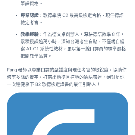
筆譯資格。
專業認證
：歌德學院 C2 最高級檢定合格、現任德語
檢定考官。
教學經驗
：作為德文桌創辦人，深耕德語教學 8 年，
累積授課逾萬小時，深知台灣考生盲點，不僅親自編
寫 A1-C1 系統性教材，更以第一線口譯員的標準嚴格
把關教學品質。
Fang 老師以專業口譯的嚴謹度與現任考官的敏銳度，協助你
修剪多餘的贅字，打磨出精準且道地的德語表達，絕對是你
一次穩健拿下 B2 歌德檢定證書的最佳引路人！