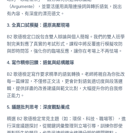
（Argumente），並靈活運用高階連接詞與轉折語氣，說出
有內容、有深度的漂亮德文。
3. 全真口試模擬：還原高壓現場
B2 歌德檢定口說包含雙人辯論與個人簡報。我們的雙人班學
制完美對應了真實的考試形式，課程中將反覆進行模擬攻防
與即時問答，強化你的臨場反應，讓你在考場上不再怯場。
4. 寫作精修回饋：語氣與結構雕琢
B2 歌德檢定寫作要求精準的語氣轉換。老師將親自為你批改
每一篇練習，不僅修正文法，更會針對語氣適切度與段落邏
輯，提供詳盡的改善建議與範文比對，大幅提升你的自我修
正能力。
5. 議題批判思考：深度觀點養成
精選 B2 歌德檢定常見主題（如：環保、科技、職場等），進
行深度議題探討，從關鍵詞彙整理到立場引導，訓練你即使
面對陌生的題目，也能迅速組織出條理分明的精闢觀點。