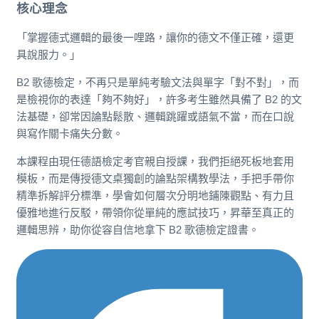
核心理念
「掌握德式邏輯的最後一哩路，讓你的德文不僅正確，還更
具說服力。」
B2 歌德檢定，不再只是單純考驗文法與單字「對不對」，而
是檢視你的表達「夠不夠好」，許多考生雖然具備了 B2 的文
法基礎，卻常因論點鬆散、邏輯跳躍或語氣不當，而在口說
與寫作關卡痛失分數。
本課程由現任德語檢定考官親自授課，我們拒絕死板地套用
模板，而是傳授德文桌獨創的論點架構教學法，手把手帶你
精準拆解評分標準，學會如何層次分明地鋪陳觀點、有力且
優雅地進行反駁，帶領你從單純的應試技巧，昇華至真正的
邏輯思辨，助你從容自信地拿下 B2 歌德檢定證書。