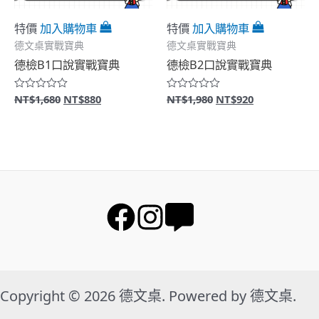
特價
加入購物車
特價
加入購物車
德文桌實戰寶典
德文桌實戰寶典
德檢B1口說實戰寶典
德檢B2口說實戰寶典
原
目
原
目
NT$
1,680
NT$
880
NT$
1,980
NT$
920
評
評
分
分
始
前
始
前
0
0
價
價
價
價
滿
滿
格：
格：
格：
格：
分
分
5
5
NT$1,680。
NT$880。
NT$1,980。
NT$920。
Copyright © 2026 德文桌. Powered by 德文桌.