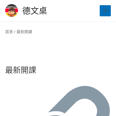
跳
德文桌
至
Mai
主
Men
要
首頁
/ 最新開課
內
容
最新開課