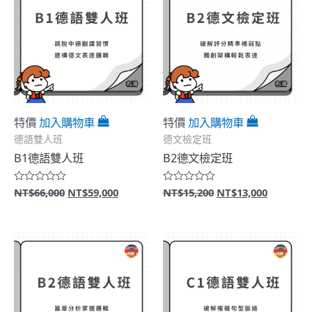
特價
加入購物車
特價
加入購物車
德語雙人班
德文檢定班
B1德語雙人班
B2德文檢定班
原
目
原
目
NT$
66,000
NT$
59,000
NT$
15,200
NT$
13,000
評
評
分
分
始
前
始
前
0
0
價
價
價
價
滿
滿
格：
格：
格：
格：
分
分
5
5
NT$66,000。
NT$59,000。
NT$15,200。
NT$13,0