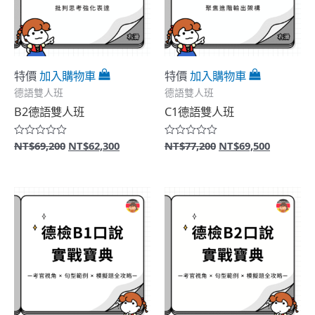
特價
加入購物車
特價
加入購物車
德語雙人班
德語雙人班
B2德語雙人班
C1德語雙人班
原
目
原
目
NT$
69,200
NT$
62,300
NT$
77,200
NT$
69,500
評
評
分
分
始
前
始
前
0
0
價
價
價
價
滿
滿
格：
格：
格：
格：
分
分
5
5
NT$69,200。
NT$62,300。
NT$77,200。
NT$69,5