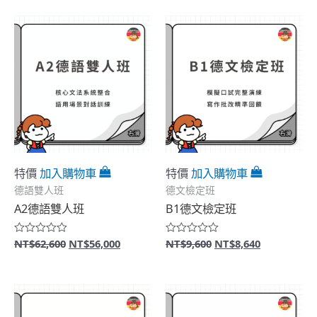
價
價
價
價
滿
滿
格：
格：
格：
格：
分
分
5
5
NT$13,200。
NT$11,600。
NT$57,900。
NT$52,0
特價
加入購物車
特價
加入購物車
德語雙人班
德文檢定班
A2德語雙人班
B1德文檢定班
原
目
原
目
NT$
62,600
NT$
56,000
NT$
9,600
NT$
8,640
評
評
分
分
始
前
始
前
0
0
價
價
價
價
滿
滿
格：
格：
格：
格：
分
分
5
5
NT$62,600。
NT$56,000。
NT$9,600。
NT$8,640。