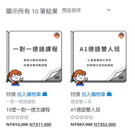
顯示所有 10 筆結果
特價
加入購物車
特價
加入購物車
一對一德語課程
德語雙人班
10堂一對一德文課程
A1德語雙人班
原
目
原
目
NT$
13,200
NT$
11,600
NT$
57,900
NT$
52,000
評
評
分
分
始
前
始
前
0
0