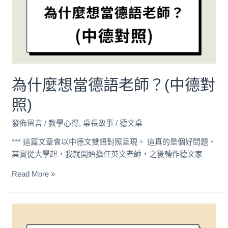
當
德
語
老
師？
(中
為什麼想當德語老師？(中德對
德
對
照)
照)
發佈留言
/
教學心得
,
桌長故事
/
德文桌
*** 這篇文章會以中德文雙語對照呈現。 這真的是個好問題，
其實從大學起，我就開始擔任英文老師，之後轉作德文家
Read More »
自
學