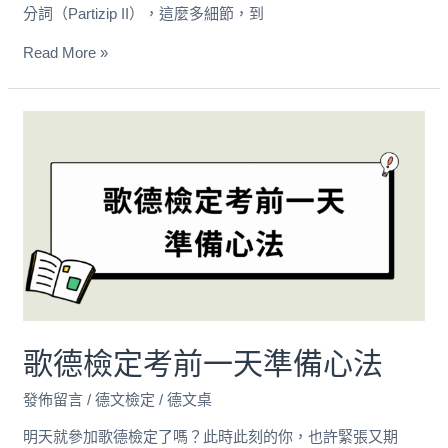
分詞（Partizip II），這麼多細節，到
Read More »
歌
德
檢
定
考
前
一
天
準
備
歌德檢定考前一天準備心法
心
法
發佈留言
/
德文檢定
/
德文桌
明天就參加歌德檢定了嗎？此時此刻的你，也許緊張又期