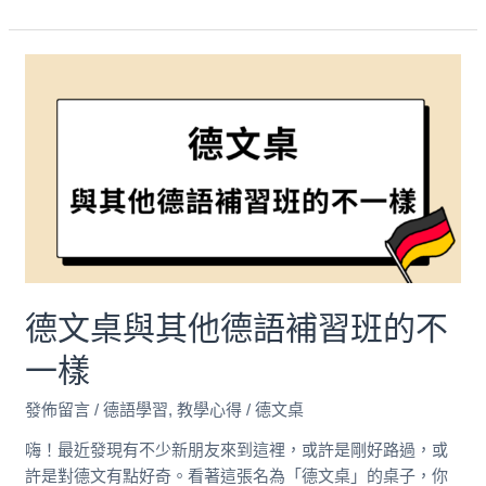
德
文
桌
與
其
他
德
語
補
習
德文桌與其他德語補習班的不
班
的
一樣
不
一
發佈留言
/
德語學習
,
教學心得
/
德文桌
樣
嗨！最近發現有不少新朋友來到這裡，或許是剛好路過，或
許是對德文有點好奇。看著這張名為「德文桌」的桌子，你