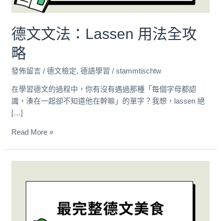
攻
略
德文文法：lassen 用法全攻
略
發佈留言
/
德文檢定
,
德語學習
/
stammtischtw
在學習德文的過程中，你有沒有遇過那種「每個字母都認
識，湊在一起卻不知道他在幹嘛」的單字？我想，lassen 絕
[…]
Read More »
德
文
桌
私
藏：