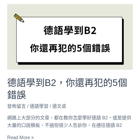
德
語
學
到
B2，
你
還
再
犯
的
德語學到B2，你還再犯的5個
5
個
錯誤
錯
誤
發佈留言
/
德語學習
/
德文桌
網路上大部分的文章，都在教你怎麼學好德語 B2，或是提供
大量的口說模板，不過但很少人告訴你，在通往德語 B2
Read More »