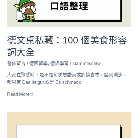
100
個
美
食
形
德文桌私藏：100 個美食形容
容
詞
詞大全
大
全
發佈留言
/
德國留學
,
德語學習
/
stammtischtw
大家在聚餐時，是不是每次想讚美或評論食物，話到嘴邊，
都只有 Das ist gut 或是 Es schmeck
Read More »
德
語
新
聞