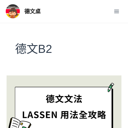
跳
Post
Main
至
pagination
德文桌
Men
主
要
內
容
德文B2
德
文
文
法：
lassen
用
法
全