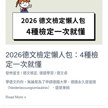
德
文
檢
定
懶
人
包：
4
種
2026德文檢定懶人包：4種檢
檢
定
定一次就懂
一
次
發佈留言
/
德文檢定
,
德語學習
/
德文桌
就
學德文的你，無論是為了申請德國大學、德國永久居留證
懂
（Niederlassungserlaubnis），還是單純
Read More »