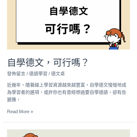
德
文，
可
行
嗎？
自學德文，可行嗎？
發佈留言
/
德語學習
/
德文桌
近幾年，隨著線上學習資源越來越豐富，自學德文慢慢地成
為學習者的選項，或許你也有曾經想過要自學德語，卻有些
猶豫，
Read More »
2026