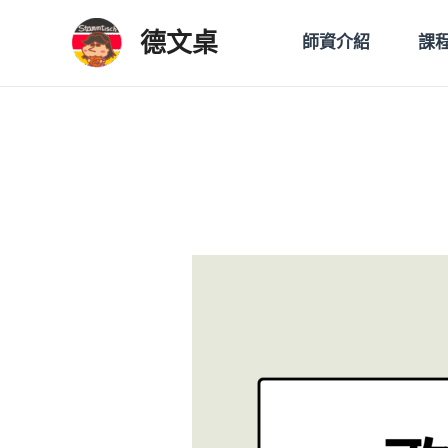
跳
Post
德文桌
至
navigation
師資介紹
課
主
要
內
容