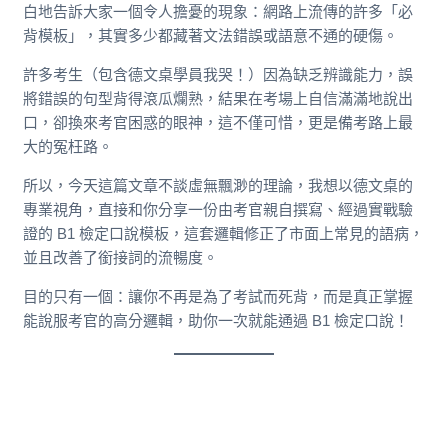
白地告訴大家一個令人擔憂的現象：網路上流傳的許多「必
背模板」，其實多少都藏著文法錯誤或語意不通的硬傷。
許多考生（包含德文桌學員我哭！）因為缺乏辨識能力，誤
將錯誤的句型背得滾瓜爛熟，結果在考場上自信滿滿地說出
口，卻換來考官困惑的眼神，這不僅可惜，更是備考路上最
大的冤枉路。
所以，今天這篇文章不談虛無飄渺的理論，我想以德文桌的
專業視角，直接和你分享一份由考官親自撰寫、經過實戰驗
證的 B1 檢定口說模板，這套邏輯修正了市面上常見的語病，
並且改善了銜接詞的流暢度。
目的只有一個：讓你不再是為了考試而死背，而是真正掌握
能說服考官的高分邏輯，助你一次就能通過 B1 檢定口說！