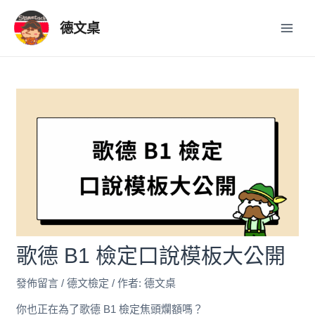
跳
Post
Main
至
navigation
德文桌
Men
主
要
內
容
歌德 B1 檢定口說模板大公開
發佈留言
/
德文檢定
/ 作者:
德文桌
你也正在為了歌德 B1 檢定焦頭爛額嗎？