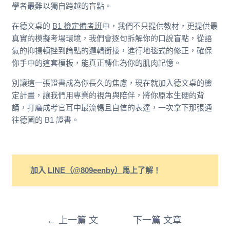
學者最難以獨自跨越的盲點。
在德文桌的
B1 檢定備考班
中，我們不只提供教材，更提供最
真實的模擬考場環境，我們會逐句拆解你的口說盲點，從語
氣的抑揚頓挫到論點的邏輯銜接，進行地毯式的修正，確保
你手中的這套模板，能真正轉化為你的肌肉記憶。
別讓這一張證書成為你長久的焦慮，現在就加入德文桌的檢
定計畫，讓我們用專業的視角與陪伴，將你原本生硬的背
誦，打磨成考官耳中最流暢且自信的表達，一次拿下那張通
往德國的 B1 證書。
加入
LINE（@809eenby）
馬上了解！
←
上一篇 文
下一篇 文章