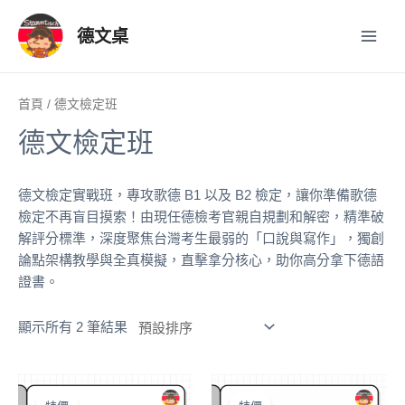
跳
Main
至
德文桌
Men
主
要
內
首頁
/ 德文檢定班
容
德文檢定班
德文檢定實戰班，專攻歌德 B1 以及 B2 檢定，讓你準備歌德
檢定不再盲目摸索！由現任德檢考官親自規劃和解密，精準破
解評分標準，深度聚焦台灣考生最弱的「口說與寫作」，獨創
論點架構教學與全真模擬，直擊拿分核心，助你高分拿下德語
證書。
顯示所有 2 筆結果
原
目
原
目
始
前
始
前