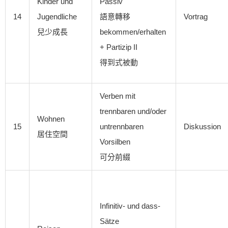
Kinder und
Passiv
14
Jugendliche
語意轉移
Vortrag
兒少成長
bekommen/erhalten
+ Partizip II
得到式被動
Verben mit
trennbaren und/oder
Wohnen
15
untrennbaren
Diskussion
居住空間
Vorsilben
可分前綴
Infinitiv- und dass-
Sätze