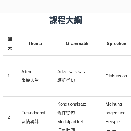
課程大綱
單
Thema
Grammatik
Sprechen
元
Altern
Adversativsatz
1
Diskussion
樂齡人生
轉折從句
Konditionalsatz
Meinung
Freundschaft
條件從句
sagen und
2
友情羈絆
Modalpartikel
Beispiel
語氣助詞
geben