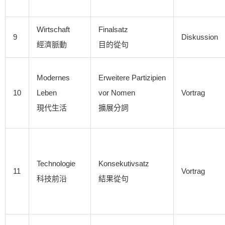
Wirtschaft
Finalsatz
9
Diskussion
經濟脈動
目的從句
Modernes
Erweitere Partizipien
10
Leben
vor Nomen
Vortrag
現代生活
擴展分詞
Technologie
Konsekutivsatz
11
Vortrag
科技前沿
結果從句