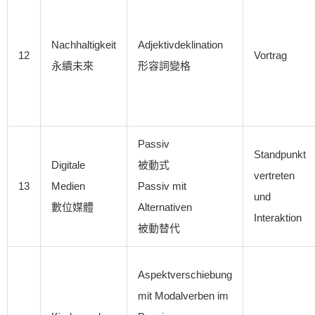
Nachhaltigkeit
Adjektivdeklination
12
Vortrag
永續未來
形容詞變格
Passiv
Standpunkt
Digitale
被動式
vertreten
13
Medien
Passiv mit
und
數位媒體
Alternativen
Interaktion
被動替代
Aspektverschiebung
mit Modalverben im