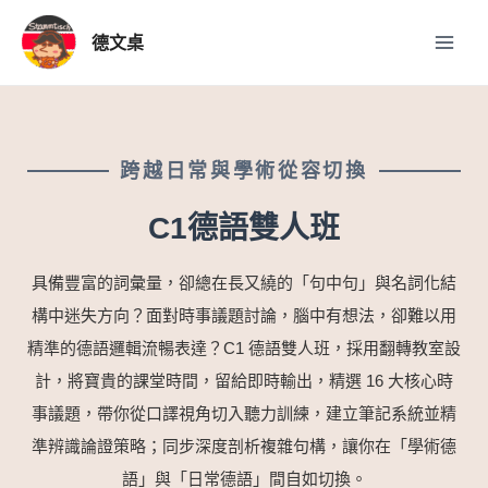
跳
Main
至
德文桌
Menu
主
要
內
容
跨越日常與學術從容切換
C1德語雙人班
具備豐富的詞彙量，卻總在長又繞的「句中句」與名詞化結
構中迷失方向？面對時事議題討論，腦中有想法，卻難以用
精準的德語邏輯流暢表達？C1 德語雙人班，採用翻轉教室設
計，將寶貴的課堂時間，留給即時輸出，精選 16 大核心時
事議題，帶你從口譯視角切入聽力訓練，建立筆記系統並精
準辨識論證策略；同步深度剖析複雜句構，讓你在「學術德
語」與「日常德語」間自如切換。