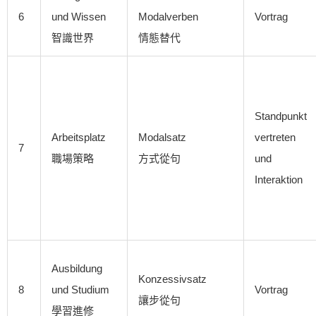
6
und Wissen
Modalverben
Vortrag
智識世界
情態替代
Standpunkt
Arbeitsplatz
Modalsatz
vertreten
7
職場策略
方式從句
und
Interaktion
Ausbildung
Konzessivsatz
8
und Studium
Vortrag
讓步從句
學習進修