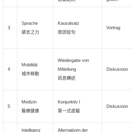
Sprache
Kausalsatz
3
Vortrag
語言之力
原因從句
Wiedergabe von
Mobilität
4
Mitteilung
Diskussion
城市移動
訊息轉述
Medizin
Konjunktiv I
5
Diskussion
醫療健康
第一式虛擬
Intelligenz
Alternativen der